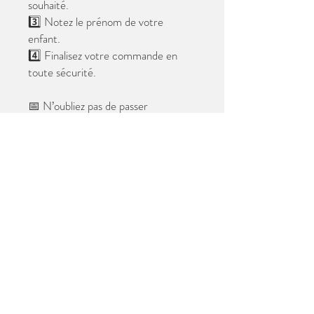
souhaité.
3️⃣ Notez le prénom de votre
enfant.
4️⃣ Finalisez votre commande en
toute sécurité.
📅 N’oubliez pas de passer
commande avant le
28 mai 2026
.
Après cette date, seules les photos
au format digital resteront
disponibles.
📦 Les photos seront livrées à l’école
avant les vacances.
✨ Le filigrane n’apparaîtra pas sur les
tirages.
Merci de votre confiance et à très
bientôt ! 😊