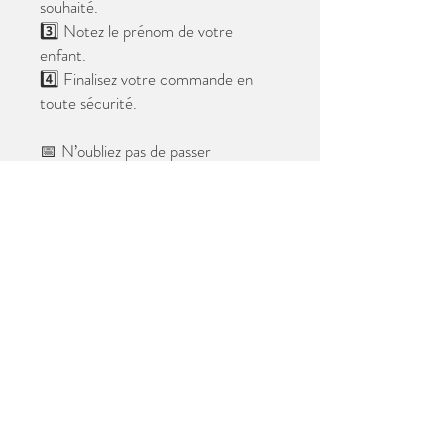
souhaité.
3️⃣ Notez le prénom de votre
enfant.
4️⃣ Finalisez votre commande en
toute sécurité.
📅 N’oubliez pas de passer
commande avant le
28 mai 2026
.
Après cette date, seules les photos
au format digital resteront
disponibles.
📦 Les photos seront livrées à l’école
avant les vacances.
✨ Le filigrane n’apparaîtra pas sur les
tirages.
Merci de votre confiance et à très
bientôt ! 😊