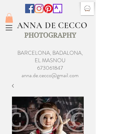
ANNA DE CECCO
PHOTOGRAPHY
BARCELONA, BADALONA,
EL MASNOU
673061847
anna.de.cecco@gmail.com