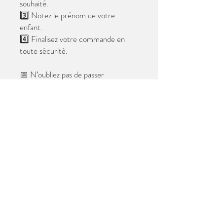
souhaité.
3️⃣ Notez le prénom de votre
enfant.
4️⃣ Finalisez votre commande en
toute sécurité.
📅 N’oubliez pas de passer
commande avant le
28 mai 2026
.
Après cette date, seules les photos
au format digital resteront
disponibles.
📦 Les photos seront livrées à l’école
avant les vacances.
✨ Le filigrane n’apparaîtra pas sur les
tirages.
Merci de votre confiance et à très
bientôt ! 😊