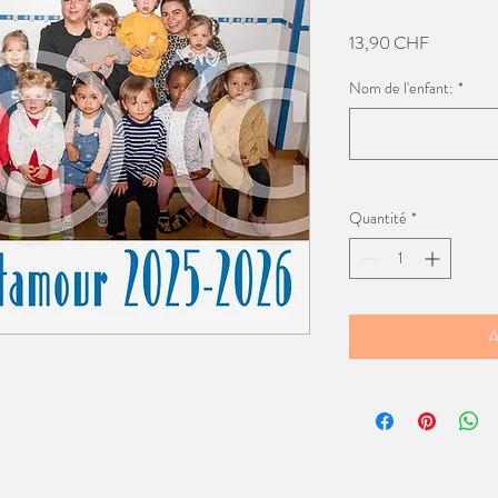
Prix
13,90 CHF
Nom de l'enfant:
*
Quantité
*
A