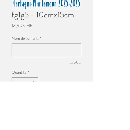
fg1g5 - 10cmx15cm
Prezzo
13,90 CHF
Nom de l'enfant:
*
0/500
Quantità
*
Aggiungi al carrello
Impression 10cmx15cm
Photo de groupe de l'école