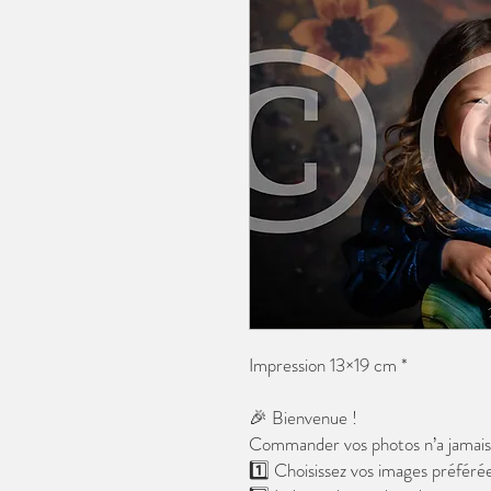
Impression 13×19 cm *
🎉 Bienvenue !
Commander vos photos n’a jamais é
1️⃣ Choisissez vos images préférée