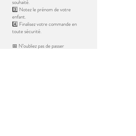
souhaité.
3️⃣ Notez le prénom de votre
enfant.
4️⃣ Finalisez votre commande en
toute sécurité.
📅 N’oubliez pas de passer
commande avant le
28 mai 2026
.
Après cette date, seules les photos
au format digital resteront
disponibles.
📦 Les photos seront livrées à l’école
avant les vacances.
✨ Le filigrane n’apparaîtra pas sur les
tirages.
Merci de votre confiance et à très
bientôt ! 😊