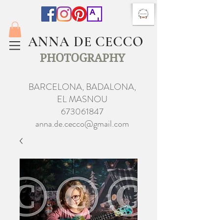
ANNA DE CECCO
PHOTOGRAPHY
BARCELONA, BADALONA,
EL MASNOU
673061847
anna.de.cecco@gmail.com