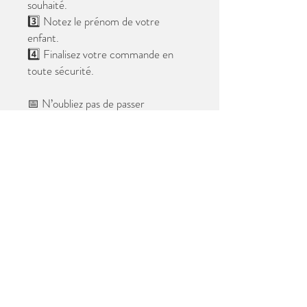
souhaité.
3️⃣ Notez le prénom de votre
enfant.
4️⃣ Finalisez votre commande en
toute sécurité.
📅 N’oubliez pas de passer
commande avant le
28 mai 2026
.
Après cette date, seules les photos
au format digital resteront
disponibles.
📦 Les photos seront livrées à l’école
avant les vacances.
✨ Le filigrane n’apparaîtra pas sur les
tirages.
Merci de votre confiance et à très
bientôt ! 😊