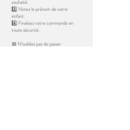
souhaité.
3️⃣ Notez le prénom de votre
enfant.
4️⃣ Finalisez votre commande en
toute sécurité.
📅 N’oubliez pas de passer
commande avant le
28 mai 2026
.
Après cette date, seules les photos
au format digital resteront
disponibles.
📦 Les photos seront livrées à l’école
avant les vacances.
✨ Le filigrane n’apparaîtra pas sur les
tirages.
Merci de votre confiance et à très
bientôt ! 😊