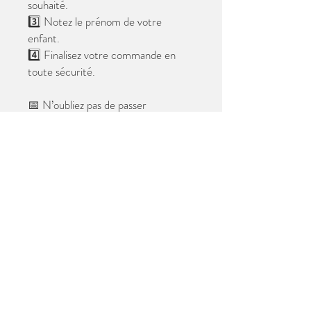
souhaité.
3️⃣ Notez le prénom de votre
enfant.
4️⃣ Finalisez votre commande en
toute sécurité.
📅 N’oubliez pas de passer
commande avant le
28 mai 2026
.
Après cette date, seules les photos
au format digital resteront
disponibles.
📦 Les photos seront livrées à l’école
avant les vacances.
✨ Le filigrane n’apparaîtra pas sur les
tirages.
Merci de votre confiance et à très
bientôt ! 😊