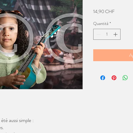
Prezzo
14,90 CHF
Quantità
*
Ag
té aussi simple :
s.