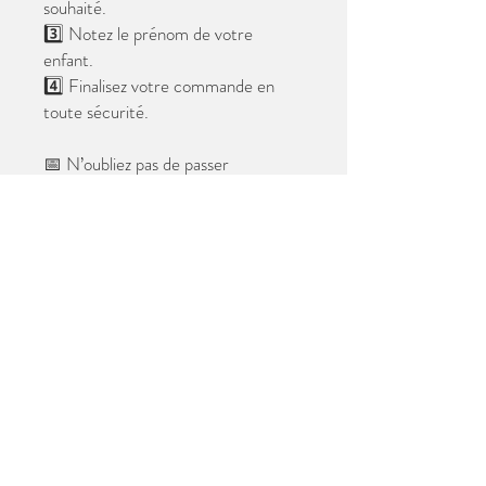
souhaité.
3️⃣ Notez le prénom de votre
enfant.
4️⃣ Finalisez votre commande en
toute sécurité.
📅 N’oubliez pas de passer
commande avant le
28 mai 2026
.
Après cette date, seules les photos
au format digital resteront
disponibles.
📦 Les photos seront livrées à l’école
avant les vacances.
✨ Le filigrane n’apparaîtra pas sur les
tirages.
Merci de votre confiance et à très
bientôt ! 😊