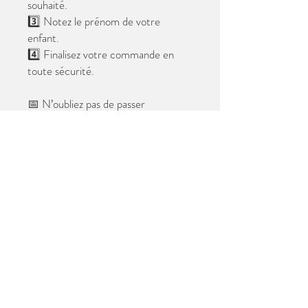
souhaité.
3️⃣ Notez le prénom de votre
enfant.
4️⃣ Finalisez votre commande en
toute sécurité.
📅 N’oubliez pas de passer
commande avant le
28 mai 2026
.
Après cette date, seules les photos
au format digital resteront
disponibles.
📦 Les photos seront livrées à l’école
avant les vacances.
✨ Le filigrane n’apparaîtra pas sur les
tirages.
Merci de votre confiance et à très
bientôt ! 😊