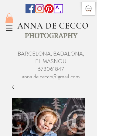
ANNA DE CECCO
PHOTOGRAPHY
BARCELONA, BADALONA,
EL MASNOU
673061847
anna.de.cecco@gmail.com