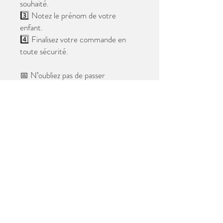
souhaité.
3️⃣ Notez le prénom de votre
enfant.
4️⃣ Finalisez votre commande en
toute sécurité.
📅 N’oubliez pas de passer
commande avant le
28 mai 2026
.
Après cette date, seules les photos
au format digital resteront
disponibles.
📦 Les photos seront livrées à l’école
avant les vacances.
✨ Le filigrane n’apparaîtra pas sur les
tirages.
Merci de votre confiance et à très
bientôt ! 😊