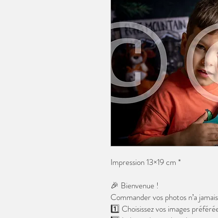
Impression 13×19 cm *
🎉 Bienvenue !
Commander vos photos n’a jamais é
1️⃣ Choisissez vos images préférée