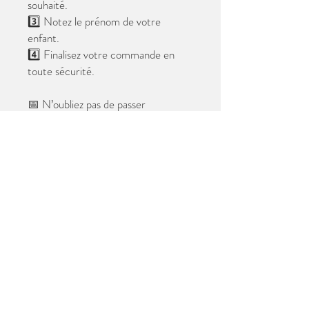
souhaité.
3️⃣ Notez le prénom de votre
enfant.
4️⃣ Finalisez votre commande en
toute sécurité.
📅 N’oubliez pas de passer
commande avant le
28 mai 2026
.
Après cette date, seules les photos
au format digital resteront
disponibles.
📦 Les photos seront livrées à l’école
avant les vacances.
✨ Le filigrane n’apparaîtra pas sur les
tirages.
Merci de votre confiance et à très
bientôt ! 😊