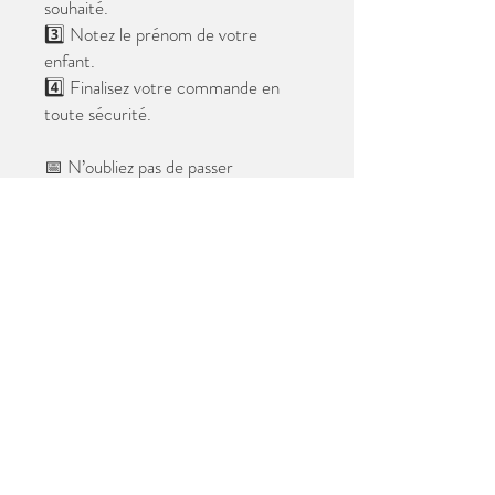
souhaité.
3️⃣ Notez le prénom de votre
enfant.
4️⃣ Finalisez votre commande en
toute sécurité.
📅 N’oubliez pas de passer
commande avant le
28 mai 2026
.
Après cette date, seules les photos
au format digital resteront
disponibles.
📦 Les photos seront livrées à l’école
avant les vacances.
✨ Le filigrane n’apparaîtra pas sur les
tirages.
Merci de votre confiance et à très
bientôt ! 😊