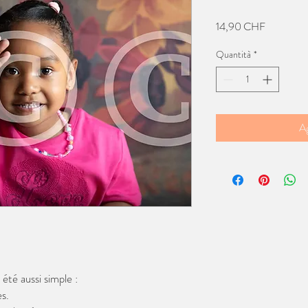
Prezzo
14,90 CHF
Quantità
*
Ag
té aussi simple :
s.