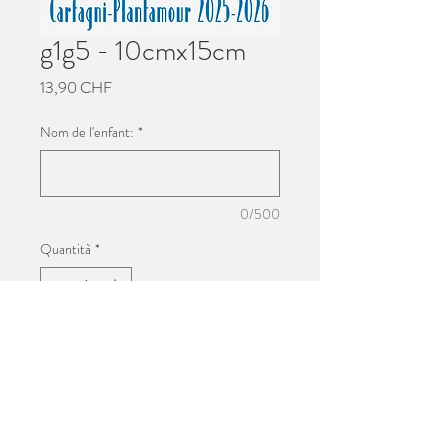
g1g5 - 10cmx15cm
Prezzo
13,90 CHF
Nom de l'enfant:
*
0/500
Quantità
*
Aggiungi al carrello
Impression 10cmx15cm
Photo de groupe de l'école