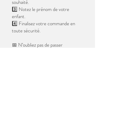
souhaité.
3️⃣ Notez le prénom de votre
enfant.
4️⃣ Finalisez votre commande en
toute sécurité.
📅 N’oubliez pas de passer
commande avant le
28 mai 2026
.
Après cette date, seules les photos
au format digital resteront
disponibles.
📦 Les photos seront livrées à l’école
avant les vacances.
✨ Le filigrane n’apparaîtra pas sur les
tirages.
Merci de votre confiance et à très
bientôt ! 😊