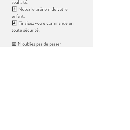
souhaité.
3️⃣ Notez le prénom de votre
enfant.
4️⃣ Finalisez votre commande en
toute sécurité.
📅 N’oubliez pas de passer
commande avant le
28 mai 2026
.
Après cette date, seules les photos
au format digital resteront
disponibles.
📦 Les photos seront livrées à l’école
avant les vacances.
✨ Le filigrane n’apparaîtra pas sur les
tirages.
Merci de votre confiance et à très
bientôt ! 😊