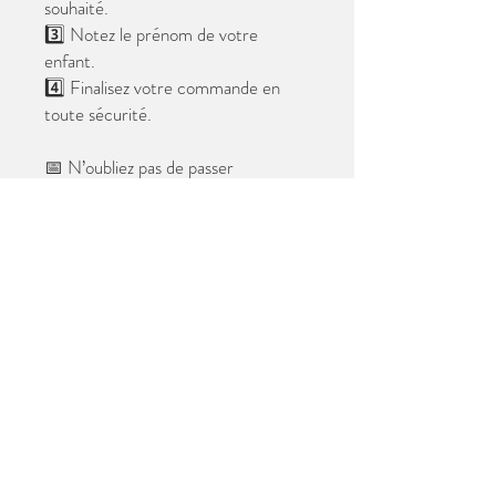
souhaité.
3️⃣ Notez le prénom de votre
enfant.
4️⃣ Finalisez votre commande en
toute sécurité.
📅 N’oubliez pas de passer
commande avant le
28 mai 2026
.
Après cette date, seules les photos
au format digital resteront
disponibles.
📦 Les photos seront livrées à l’école
avant les vacances.
✨ Le filigrane n’apparaîtra pas sur les
tirages.
Merci de votre confiance et à très
bientôt ! 😊