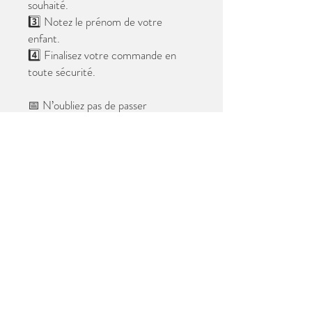
souhaité.
3️⃣ Notez le prénom de votre
enfant.
4️⃣ Finalisez votre commande en
toute sécurité.
📅 N’oubliez pas de passer
commande avant le
28 mai 2026
.
Après cette date, seules les photos
au format digital resteront
disponibles.
📦 Les photos seront livrées à l’école
avant les vacances.
✨ Le filigrane n’apparaîtra pas sur les
tirages.
Merci de votre confiance et à très
bientôt ! 😊