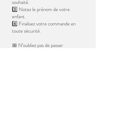
souhaité.
3️⃣ Notez le prénom de votre
enfant.
4️⃣ Finalisez votre commande en
toute sécurité.
📅 N’oubliez pas de passer
commande avant le
28 mai 2026
.
Après cette date, seules les photos
au format digital resteront
disponibles.
📦 Les photos seront livrées à l’école
avant les vacances.
✨ Le filigrane n’apparaîtra pas sur les
tirages.
Merci de votre confiance et à très
bientôt ! 😊