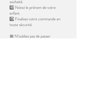
souhaité.
3️⃣ Notez le prénom de votre
enfant.
4️⃣ Finalisez votre commande en
toute sécurité.
📅 N’oubliez pas de passer
commande avant le
28 mai 2026
.
Après cette date, seules les photos
au format digital resteront
disponibles.
📦 Les photos seront livrées à l’école
avant les vacances.
✨ Le filigrane n’apparaîtra pas sur les
tirages.
Merci de votre confiance et à très
bientôt ! 😊