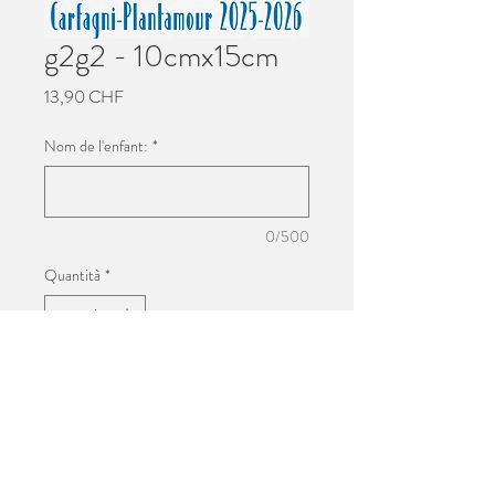
g2g2 - 10cmx15cm
Prezzo
13,90 CHF
Nom de l'enfant:
*
0/500
Quantità
*
Aggiungi al carrello
Impression 10cmx15cm
Photo de groupe de l'école