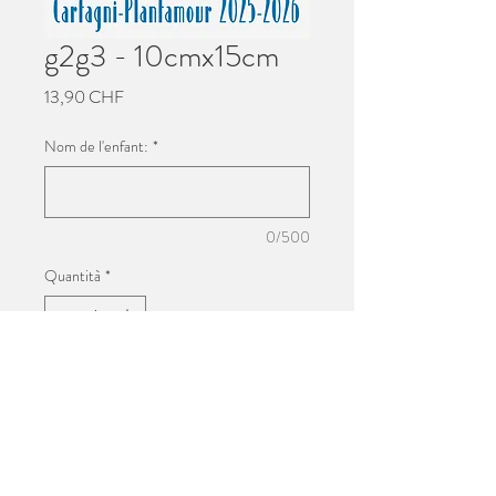
g2g3 - 10cmx15cm
Prezzo
13,90 CHF
Nom de l'enfant:
*
0/500
Quantità
*
Aggiungi al carrello
Impression 10cmx15cm
Photo de groupe de l'école