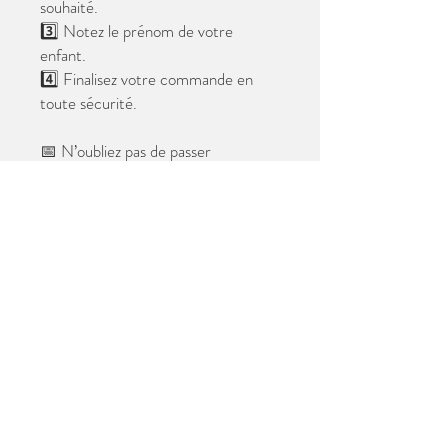
souhaité.
3️⃣ Notez le prénom de votre
enfant.
4️⃣ Finalisez votre commande en
toute sécurité.
📅 N’oubliez pas de passer
commande avant le
28 mai 2026
.
Après cette date, seules les photos
au format digital resteront
disponibles.
📦 Les photos seront livrées à l’école
avant les vacances.
✨ Le filigrane n’apparaîtra pas sur les
tirages.
Merci de votre confiance et à très
bientôt ! 😊