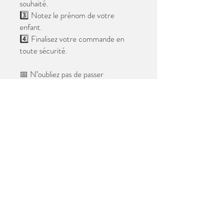
souhaité.
3️⃣ Notez le prénom de votre
enfant.
4️⃣ Finalisez votre commande en
toute sécurité.
📅 N’oubliez pas de passer
commande avant le
28 mai 2026
.
Après cette date, seules les photos
au format digital resteront
disponibles.
📦 Les photos seront livrées à l’école
avant les vacances.
✨ Le filigrane n’apparaîtra pas sur les
tirages.
Merci de votre confiance et à très
bientôt ! 😊