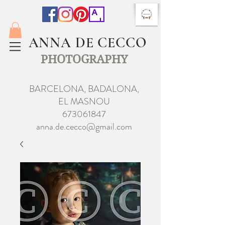
ANNA DE CECCO
PHOTOGRAPHY
BARCELONA, BADALONA,
EL MASNOU
673061847
anna.de.cecco@gmail.com