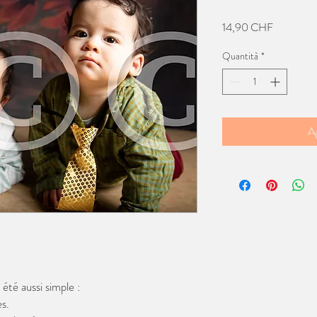
Prezzo
14,90 CHF
Quantità
*
Ag
té aussi simple :
s.