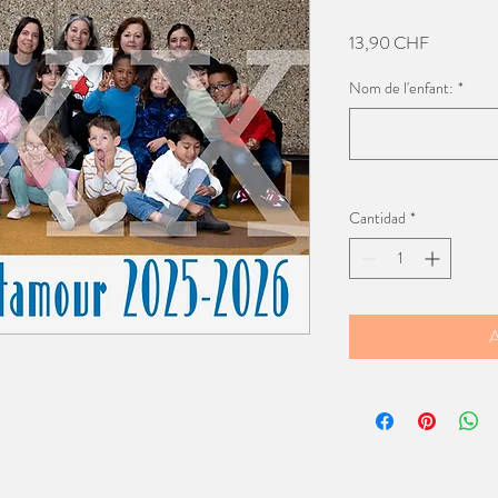
Precio
13,90 CHF
Nom de l'enfant:
*
Cantidad
*
A