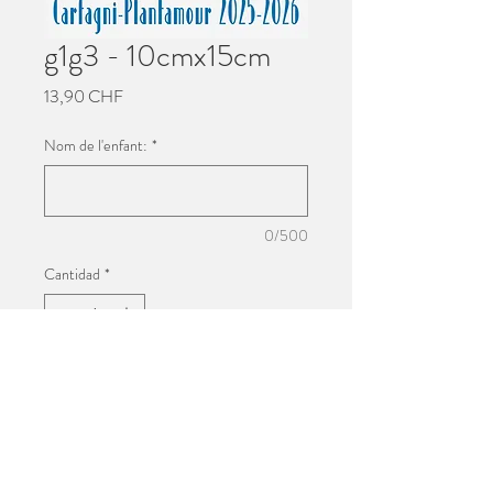
g1g3 - 10cmx15cm
Precio
13,90 CHF
Nom de l'enfant:
*
0/500
Cantidad
*
Agregar al carrito
Impression 10cmx15cm
Photo de groupe de l'école