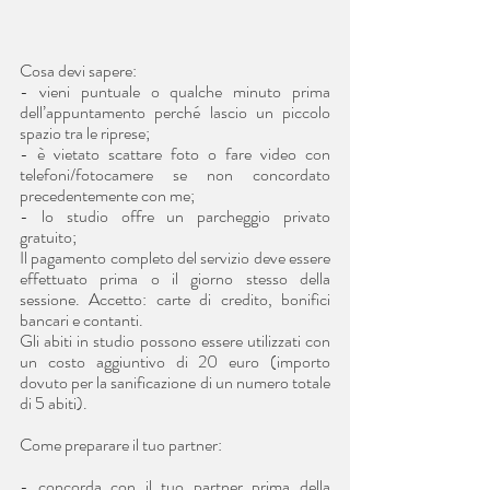
Cosa devi sapere:
- vieni puntuale o qualche minuto prima 
dell’appuntamento perché lascio un piccolo 
spazio tra le riprese;
- è vietato scattare foto o fare video con 
telefoni/fotocamere se non concordato 
precedentemente con me;
- lo studio offre un parcheggio privato 
gratuito;
Il pagamento completo del servizio deve essere 
effettuato prima o il giorno stesso della 
sessione. Accetto: carte di credito, bonifici 
bancari e contanti.
Gli abiti in studio possono essere utilizzati con 
un costo aggiuntivo di 20 euro (importo 
dovuto per la sanificazione di un numero totale 
di 5 abiti).
Come preparare il tuo partner:
- concorda con il tuo partner prima della 