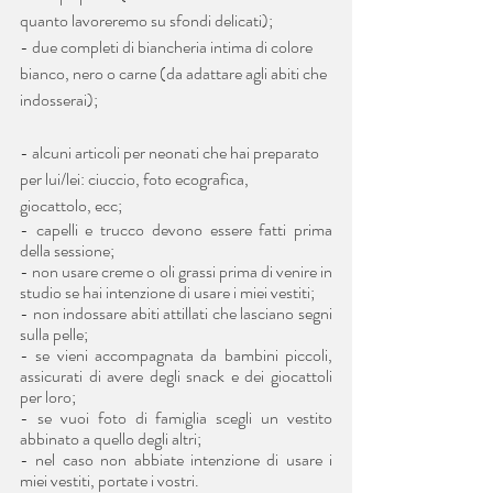
quanto lavoreremo su sfondi delicati);
- due completi di biancheria intima di colore 
bianco, nero o carne (da adattare agli abiti che 
indosserai);
- alcuni articoli per neonati che hai preparato 
per lui/lei: ciuccio, foto ecografica,         
giocattolo, ecc;
- capelli e trucco devono essere fatti prima 
della sessione;
- non usare creme o oli grassi prima di venire in 
studio se hai intenzione di usare i miei vestiti;
- non indossare abiti attillati che lasciano segni 
sulla pelle;
- se vieni accompagnata da bambini piccoli, 
assicurati di avere degli snack e dei giocattoli 
per loro;
- se vuoi foto di famiglia scegli un vestito 
abbinato a quello degli altri;
- nel caso non abbiate intenzione di usare i 
miei vestiti, portate i vostri.