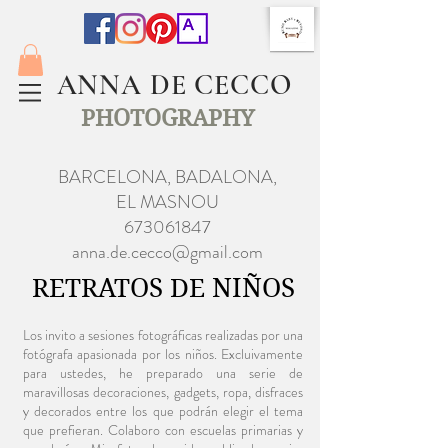
ANNA DE CECCO
PHOTOGRAPHY
BARCELONA, BADALONA,
EL MASNOU
673061847
anna.de.cecco@gmail.com
RETRATOS DE NIÑOS
Los invito a sesiones fotográficas realizadas por una
fotógrafa apasionada por los niños. Excluivamente
para ustedes, he preparado una serie de
maravillosas decoraciones, gadgets, ropa, disfraces
y decorados entre los que podrán elegir el tema
que prefieran. Colaboro con escuelas primarias y