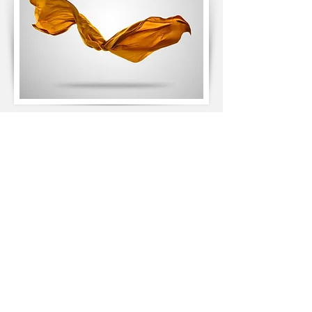
No solo una fotógrafa, sino también
licenciada en Marketing, Publicidad y
Gestión Empresarial.
¡Comienza tu publicidad con una buena
imagen y consejos útiles!
El estudio de Anna De Cecco ofrece
servicios de fotografía profesional, diseño
digital e impresión fotográfica.
El estudio está especializado en:
- fotos para perfiles en redes sociales
(LinkedIn, CV, etc.);