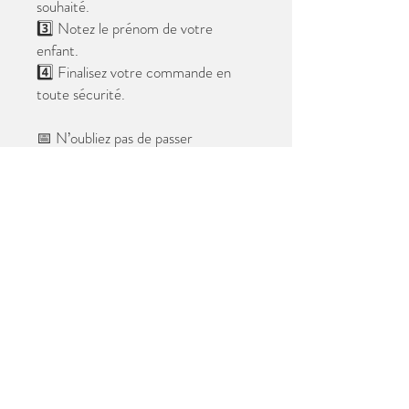
souhaité.
3️⃣ Notez le prénom de votre
enfant.
4️⃣ Finalisez votre commande en
toute sécurité.
📅 N’oubliez pas de passer
commande avant le
28 mai 2026
.
Après cette date, seules les photos
au format digital resteront
disponibles.
📦 Les photos seront livrées à l’école
avant les vacances.
✨ Le filigrane n’apparaîtra pas sur les
tirages.
Merci de votre confiance et à très
bientôt ! 😊