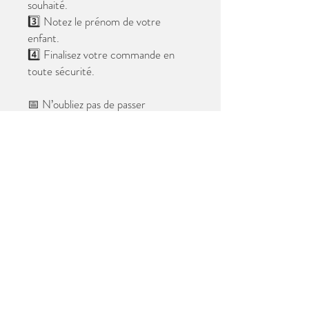
souhaité.
3️⃣ Notez le prénom de votre
enfant.
4️⃣ Finalisez votre commande en
toute sécurité.
📅 N’oubliez pas de passer
commande avant le
28 mai 2026
.
Après cette date, seules les photos
au format digital resteront
disponibles.
📦 Les photos seront livrées à l’école
avant les vacances.
✨ Le filigrane n’apparaîtra pas sur les
tirages.
Merci de votre confiance et à très
bientôt ! 😊