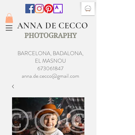
ANNA DE CECCO
PHOTOGRAPHY
BARCELONA, BADALONA,
EL MASNOU
673061847
anna.de.cecco@gmail.com