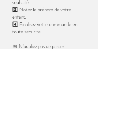
souhaité.
3️⃣ Notez le prénom de votre
enfant.
4️⃣ Finalisez votre commande en
toute sécurité.
📅 N’oubliez pas de passer
commande avant le
28 mai 2026
.
Après cette date, seules les photos
au format digital resteront
disponibles.
📦 Les photos seront livrées à l’école
avant les vacances.
✨ Le filigrane n’apparaîtra pas sur les
tirages.
Merci de votre confiance et à très
bientôt ! 😊