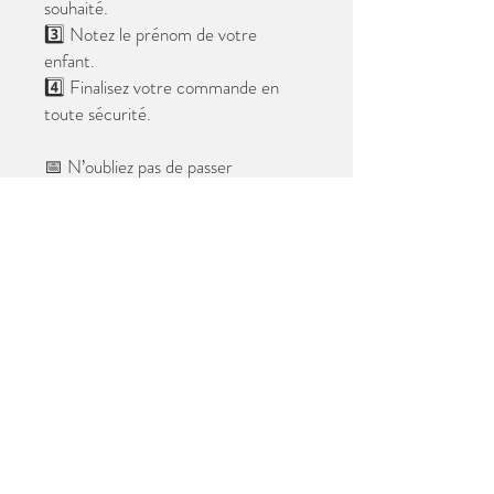
souhaité.
3️⃣ Notez le prénom de votre
enfant.
4️⃣ Finalisez votre commande en
toute sécurité.
📅 N’oubliez pas de passer
commande avant le
28 mai 2026
.
Après cette date, seules les photos
au format digital resteront
disponibles.
📦 Les photos seront livrées à l’école
avant les vacances.
✨ Le filigrane n’apparaîtra pas sur les
tirages.
Merci de votre confiance et à très
bientôt ! 😊