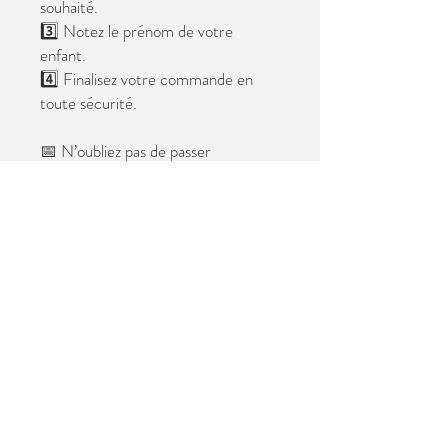
souhaité.
3️⃣ Notez le prénom de votre
enfant.
4️⃣ Finalisez votre commande en
toute sécurité.
📅 N’oubliez pas de passer
commande avant le
28 mai 2026
.
Après cette date, seules les photos
au format digital resteront
disponibles.
📦 Les photos seront livrées à l’école
avant les vacances.
✨ Le filigrane n’apparaîtra pas sur les
tirages.
Merci de votre confiance et à très
bientôt ! 😊