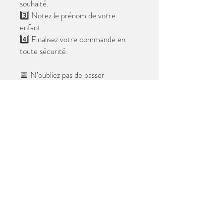
souhaité.
3️⃣ Notez le prénom de votre
enfant.
4️⃣ Finalisez votre commande en
toute sécurité.
📅 N’oubliez pas de passer
commande avant le
28 mai 2026
.
Après cette date, seules les photos
au format digital resteront
disponibles.
📦 Les photos seront livrées à l’école
avant les vacances.
✨ Le filigrane n’apparaîtra pas sur les
tirages.
Merci de votre confiance et à très
bientôt ! 😊