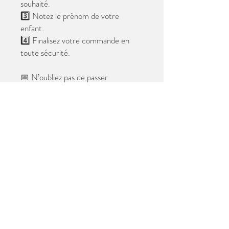
souhaité.
3️⃣ Notez le prénom de votre
enfant.
4️⃣ Finalisez votre commande en
toute sécurité.
📅 N’oubliez pas de passer
commande avant le
28 mai 2026
.
Après cette date, seules les photos
au format digital resteront
disponibles.
📦 Les photos seront livrées à l’école
avant les vacances.
✨ Le filigrane n’apparaîtra pas sur les
tirages.
Merci de votre confiance et à très
bientôt ! 😊