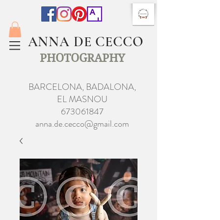
ANNA DE CECCO
PHOTOGRAPHY
BARCELONA, BADALONA,
EL MASNOU
673061847
anna.de.cecco@gmail.com