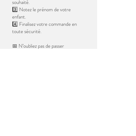
souhaité.
3️⃣ Notez le prénom de votre
enfant.
4️⃣ Finalisez votre commande en
toute sécurité.
📅 N’oubliez pas de passer
commande avant le
28 mai 2026
.
Après cette date, seules les photos
au format digital resteront
disponibles.
📦 Les photos seront livrées à l’école
avant les vacances.
✨ Le filigrane n’apparaîtra pas sur les
tirages.
Merci de votre confiance et à très
bientôt ! 😊