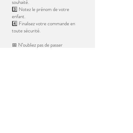
souhaité.
3️⃣ Notez le prénom de votre
enfant.
4️⃣ Finalisez votre commande en
toute sécurité.
📅 N’oubliez pas de passer
commande avant le
28 mai 2026
.
Après cette date, seules les photos
au format digital resteront
disponibles.
📦 Les photos seront livrées à l’école
avant les vacances.
✨ Le filigrane n’apparaîtra pas sur les
tirages.
Merci de votre confiance et à très
bientôt ! 😊