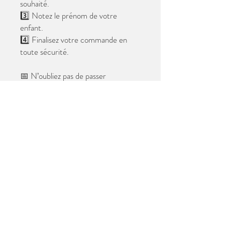
souhaité.
3️⃣ Notez le prénom de votre
enfant.
4️⃣ Finalisez votre commande en
toute sécurité.
📅 N’oubliez pas de passer
commande avant le
28 mai 2026
.
Après cette date, seules les photos
au format digital resteront
disponibles.
📦 Les photos seront livrées à l’école
avant les vacances.
✨ Le filigrane n’apparaîtra pas sur les
tirages.
Merci de votre confiance et à très
bientôt ! 😊