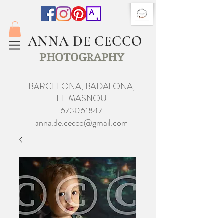
ANNA DE CECCO
PHOTOGRAPHY
BARCELONA, BADALONA,
EL MASNOU
673061847
anna.de.cecco@gmail.com