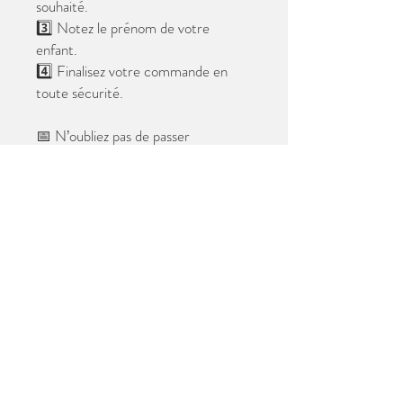
souhaité.
3️⃣ Notez le prénom de votre
enfant.
4️⃣ Finalisez votre commande en
toute sécurité.
📅 N’oubliez pas de passer
commande avant le
28 mai 2026
.
Après cette date, seules les photos
au format digital resteront
disponibles.
📦 Les photos seront livrées à l’école
avant les vacances.
✨ Le filigrane n’apparaîtra pas sur les
tirages.
Merci de votre confiance et à très
bientôt ! 😊