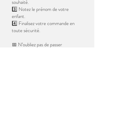
souhaité.
3️⃣ Notez le prénom de votre
enfant.
4️⃣ Finalisez votre commande en
toute sécurité.
📅 N’oubliez pas de passer
commande avant le
28 mai 2026
.
Après cette date, seules les photos
au format digital resteront
disponibles.
📦 Les photos seront livrées à l’école
avant les vacances.
✨ Le filigrane n’apparaîtra pas sur les
tirages.
Merci de votre confiance et à très
bientôt ! 😊