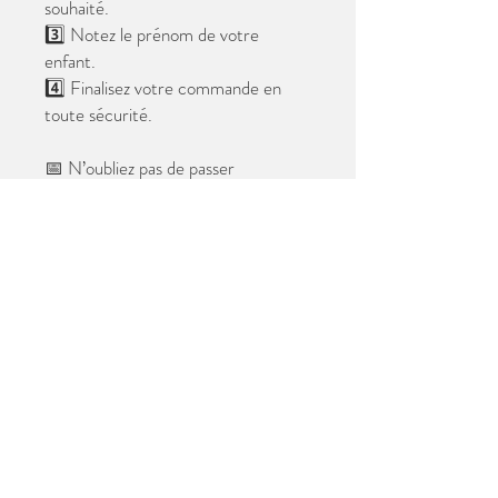
souhaité.
3️⃣ Notez le prénom de votre
enfant.
4️⃣ Finalisez votre commande en
toute sécurité.
📅 N’oubliez pas de passer
commande avant le
28 mai 2026
.
Après cette date, seules les photos
au format digital resteront
disponibles.
📦 Les photos seront livrées à l’école
avant les vacances.
✨ Le filigrane n’apparaîtra pas sur les
tirages.
Merci de votre confiance et à très
bientôt ! 😊