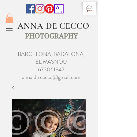
ANNA DE CECCO
PHOTOGRAPHY
BARCELONA, BADALONA,
EL MASNOU
673061847
anna.de.cecco@gmail.com