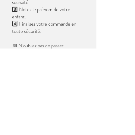
souhaité.
3️⃣ Notez le prénom de votre
enfant.
4️⃣ Finalisez votre commande en
toute sécurité.
📅 N’oubliez pas de passer
commande avant le
28 mai 2026
.
Après cette date, seules les photos
au format digital resteront
disponibles.
📦 Les photos seront livrées à l’école
avant les vacances.
✨ Le filigrane n’apparaîtra pas sur les
tirages.
Merci de votre confiance et à très
bientôt ! 😊