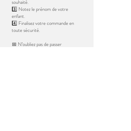
souhaité.
3️⃣ Notez le prénom de votre
enfant.
4️⃣ Finalisez votre commande en
toute sécurité.
📅 N’oubliez pas de passer
commande avant le
28 mai 2026
.
Après cette date, seules les photos
au format digital resteront
disponibles.
📦 Les photos seront livrées à l’école
avant les vacances.
✨ Le filigrane n’apparaîtra pas sur les
tirages.
Merci de votre confiance et à très
bientôt ! 😊